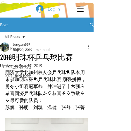
Log In
Post
All Posts
tongxin829
All Posts
Sep 20, 2019
1 min read
2018明珠杯乒乓球比赛
2019
Updated:
Sep 27, 2019
2021_云端长跑
同济大学北加州校友会乒乓球🏓️队本周
2021_创业论坛
末参加明珠杯🏓️乒乓球比赛,顽强拼搏，
勇夺小组赛冠军👍，并冲进了十六强💪 
恭喜同济乒乓球队🎉🎈恭喜🎉🎈致敬🌹
🌹最可爱的队员：
苏辉，孙明，刘凯，温健，张舒，张菁