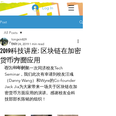
Log In
Post
All Posts
tongxin829
All Posts
Dec 24, 2019
1 min read
2019科技讲座: 区块链在加密
2019
货币方面应用
2021_云端长跑
2021_创业论坛
在2019年的第一次同济校友Tech 
Seminar，我们此次有幸请到校友汪彧
（Danny Wang）和Wyre的Co-founder 
Jack Jia为大家带来一场关于区块链在加
密货币方面应用的演讲。感谢校友会科
技部部长陈铭的组织！