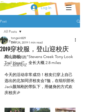
Log In
Post
All Posts
tongxin829
All Posts
Dec 24, 2019
1 min read
2019穿校服，登山迎校庆
2019
爬山路线：  “Stevens Creek Tony Look 
2021_云端长跑
Trail Head“，全长大概 2.8 miles
2021_创业论坛
今天的活动非常成功！校友们穿上自己
选出的北加同济校友会T恤，在组织部长
Jack颜旭刚的带队下，用健身的方式欢
庆校庆🎉 