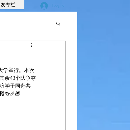
校友专栏
Log In
立大学举行。本次
其余43个队争夺
同济学子同舟共
🎉🎁