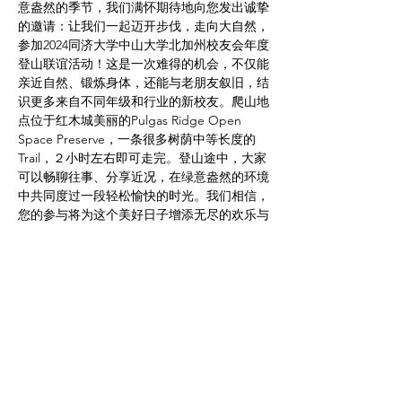
意盎然的季节，我们满怀期待地向您发出诚挚
的邀请：让我们一起迈开步伐，走向大自然，
参加2024同济大学中山大学北加州校友会年度
登山联谊活动！这是一次难得的机会，不仅能
亲近自然、锻炼身体，还能与老朋友叙旧，结
识更多来自不同年级和行业的新校友。爬山地
点位于红木城美丽的Pulgas Ridge Open 
Space Preserve，一条很多树荫中等长度的
Trail，２小时左右即可走完。登山途中，大家
可以畅聊往事、分享近况，在绿意盎然的环境
中共同度过一段轻松愉快的时光。我们相信，
您的参与将为这个美好日子增添无尽的欢乐与
温暖！
活动结束后，还有丰富的聚餐活动等待着大
家。在美食中交流，在欢笑中重温母校时光，
相信这将是一次让人回味无穷的校友聚会！期
待您的加入，让我们共同创造更多美好回忆！
同济大学湾区校友会，中山大学湾区校友会