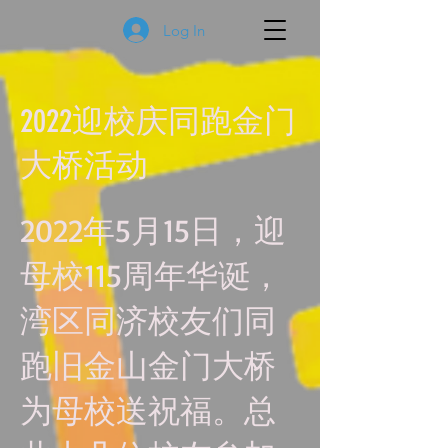
Log In
2022迎校庆同跑金门
大桥活动
2022年5月15日，迎
母校115周年华诞，
湾区同济校友们同
跑旧金山金门大桥
为母校送祝福。总