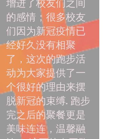
增进了校友们之间
的感情；很多校友
们因为新冠疫情已
经好久没有相聚
了，这次的跑步活
动为大家提供了一
个很好的理由来摆
脱新冠的束缚. 跑步
完之后的聚餐更是
美味连连，温馨融